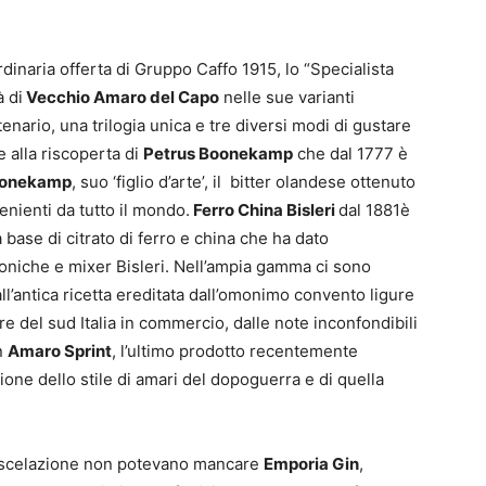
rdinaria offerta di Gruppo Caffo 1915, lo “Specialista
à di
Vecchio Amaro del Capo
nelle sue varianti
enario, una trilogia unica e tre diversi modi di gustare
e alla riscoperta di
Petrus Boonekamp
che dal 1777 è
Boonekamp
, suo ‘figlio d’arte’, il bitter olandese ottenuto
enienti da tutto il mondo.
Ferro China Bisleri
dal 1881è
 base di citrato di ferro e china che ha dato
oniche e mixer Bisleri. Nell’ampia gamma ci sono
all’antica ricetta ereditata dall’omonimo convento ligure
uore del sud Italia in commercio, dalle note inconfondibili
n
Amaro Sprint
, l’ultimo prodotto recentemente
sione dello stile di amari del dopoguerra e di quella
 miscelazione non potevano mancare
Emporia Gin
,