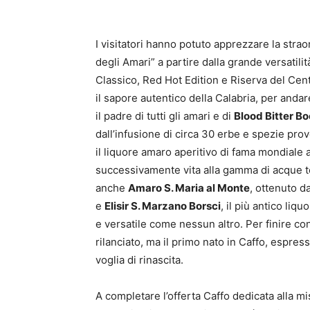
I visitatori hanno potuto apprezzare la strao
degli Amari” a partire dalla grande versatilit
Classico, Red Hot Edition e Riserva del Cent
il sapore autentico della Calabria, per andar
il padre di tutti gli amari e di
Blood Bitter 
dall’infusione di circa 30 erbe e spezie prov
il liquore amaro aperitivo di fama mondiale a
successivamente vita alla gamma di acque t
anche
Amaro S. Maria al Monte
, ottenuto d
e
Elisir S. Marzano Borsci
, il più antico liq
e versatile come nessun altro. Per finire co
rilanciato, ma il primo nato in Caffo, espres
voglia di rinascita.
A completare l’offerta Caffo dedicata alla