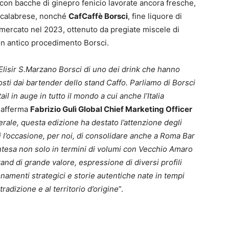
con bacche di ginepro fenicio lavorate ancora fresche,
 calabrese, nonché
CafCaffè Borsci
, fine liquore di
 mercato nel 2023, ottenuto da pregiate miscele di
un antico procedimento Borsci.
Elisir S.Marzano Borsci di uno dei drink che hanno
sti dai bartender dello stand Caffo. Parliamo di Borsci
il in auge in tutto il mondo a cui anche l’Italia
, afferma
Fabrizio Gulì Global Chief Marketing Officer
rale, questa edizione ha destato l’attenzione degli
di l’occasione, per noi, di consolidare anche a Roma Bar
intesa non solo in termini di volumi con Vecchio Amaro
and di grande valore, espressione di diversi profili
namenti strategici e storie autentiche nate in tempi
 tradizione e al territorio d’origine
”.