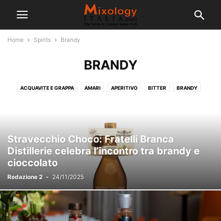
Home
Spirits
Brandy
BRANDY
ACQUAVITE E GRAPPA
AMARI
APERITIVO
BITTER
BRANDY
CALVADOS
COGNAC
ESPERTO DI CAFFÈ
GIN
GRAPPA
LIQUORI - VERMOUTH
RUM
TEQUILA
VODKA
WHISKY
Stravecchio Choco: Fratelli Branca
Distillerie celebra l’incontro tra brandy e
cioccolato
Redazione 2
-
24/11/2025