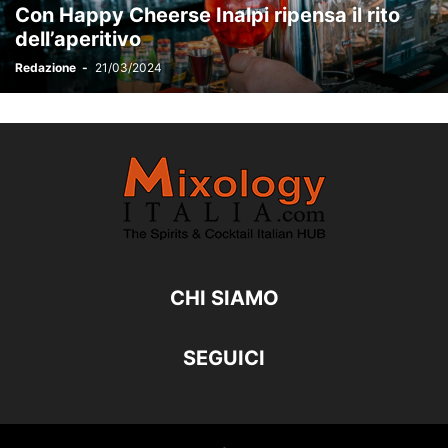
Con Happy Cheerse Inalpi ripensa il rito
VIDEO, PODCAST E INTERVISTE
VINI E SPUMANTI
dell’aperitivo
Redazione
-
21/03/2024
CHI SIAMO
SEGUICI