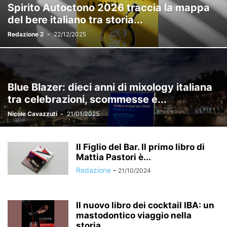
Spirito Autoctono 2026 traccia la mappa
VIDEO, PODCAST E INTERVISTE
VINI E SPUMANTI
del bere italiano tra storia...
Redazione 2
-
22/12/2025
Blue Blazer: dieci anni di mixology italiana
tra celebrazioni, scommesse e...
Nicole Cavazzuti
-
21/01/2025
Il Figlio del Bar. Il primo libro di
Mattia Pastori è...
Redazione
-
21/10/2024
Il nuovo libro dei cocktail IBA: un
mastodontico viaggio nella
storia...