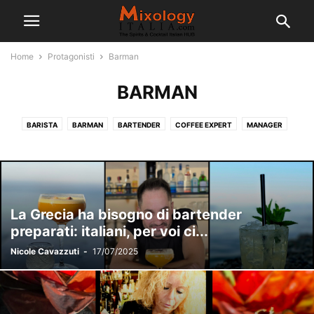
Home
Protagonisti
Barman
BARMAN
BARISTA
BARMAN
BARTENDER
COFFEE EXPERT
MANAGER
SOMMELIER
La Grecia ha bisogno di bartender
preparati: italiani, per voi ci...
Nicole Cavazzuti
-
17/07/2025