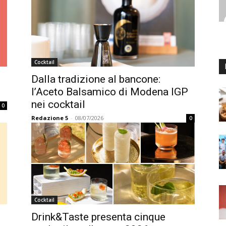
Cocktail
Dalla tradizione al bancone:
l’Aceto Balsamico di Modena IGP
nei cocktail
0
Redazione 5
-
08/07/2026
0
Cocktail
Drink&Taste presenta cinque