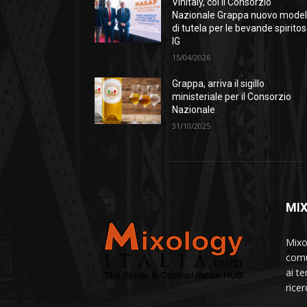
Vinitaly, coi il Consorzio
Nazionale Grappa nuovo model
di tutela per le bevande spirito
IG
15/04/2026
Grappa, arriva il sigillo
ministeriale per il Consorzio
Nazionale
31/10/2025
MI
Mixo
comu
ai te
ricer