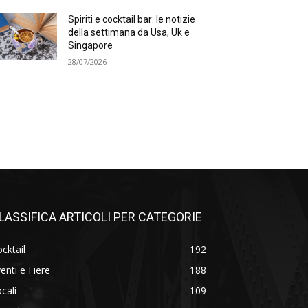
Spiriti e cocktail bar: le notizie
della settimana da Usa, Uk e
Singapore
28/07/2026
LASSIFICA ARTICOLI PER CATEGORIE
cktail
192
enti e Fiere
188
cali
109