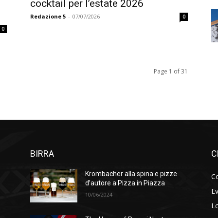
cocktail per l’estate 2026
Redazione 5
-
07/07/2026
0
0
Page 1 of 31
BIRRA
C
Krombacher alla spina e pizze
Co
d’autore a Pizza in Piazza
Ev
10/06/2024
Lo