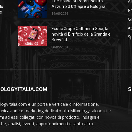
A
The House of Peroni Nastro
lo
Azzurro 0.0% apre a Bologna
Pr
se
14/05/2024
Gi
At
Exotic Grape Catharina Sour, la
novità di Birrificio della Granda e
Sp
Brewfist
08/05/2024
XOLOGYITALIA.COM
S
logyItalia.com è un portale verticale d'informazione,
nicazione e marketing dedicato alla Mikxology, alcoolici e
mi ad essi collegati con novità di prodotto, indagini e
che, analisi, eventi, approfondimenti e tanto altro.