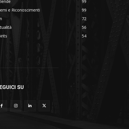
ziende
99
emi e Riconoscimenti
99
n
72
tualità
56
irits
54
EGUICI SU