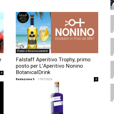
Premi e Riconoscimenti
e
Falstaff Aperitivo Trophy, primo
posto per L’Aperitivo Nonino
BotanicalDrink
0
Redazione 5
-
17/07/2026
0