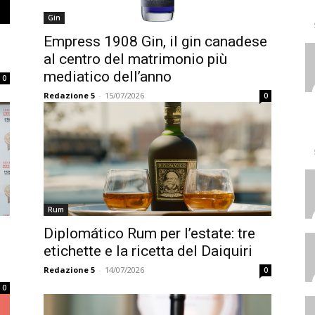
Gin
Empress 1908 Gin, il gin canadese
al centro del matrimonio più
mediatico dell’anno
0
Redazione 5
-
15/07/2026
0
Rum
Diplomático Rum per l’estate: tre
etichette e la ricetta del Daiquiri
Redazione 5
-
14/07/2026
0
0