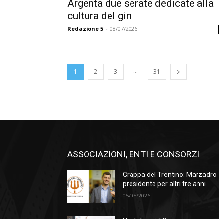
Argenta due serate dedicate alla
cultura del gin
Redazione 5
-
08/07/2026
...
1
2
3
31
ASSOCIAZIONI, ENTI E CONSORZI
Grappa del Trentino: Marzadro
presidente per altri tre anni
05/05/2026