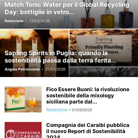
Match Tonic Water per il Global Recycling
VIDEO, PODCAST E INTERVISTE
VINI E SPUMANTI
Day: bottiglie in vetro...
Redazione
-
12/03/2026
Sapling Spirits in Puglia: quando la
sostenibilità passa dalla terra ferita...
Angela Petroccione
-
21/01/2026
Fico Essere Buoni: la rivoluzione
sostenibile della mixology
siciliana parte dal...
Redazione
-
01/09/2025
Compagnia dei Caraibi pubblica
il nuovo Report di Sostenibilità
2024