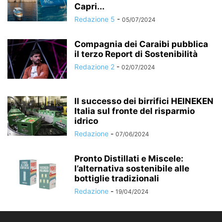
Capri...
Redazione 5
-
05/07/2024
Compagnia dei Caraibi pubblica
il terzo Report di Sostenibilità
Redazione 2
-
02/07/2024
Il successo dei birrifici HEINEKEN
Italia sul fronte del risparmio
idrico
Redazione
-
07/06/2024
Pronto Distillati e Miscele:
l’alternativa sostenibile alle
bottiglie tradizionali
Redazione
-
19/04/2024