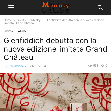
Home
Spirits
Whisky
Glenfiddich debutta con la nuova edizione
limitata Grand Château
Spirits
Whisky
Glenfiddich debutta con la
nuova edizione limitata Grand
Château
553
0
By
Redazione 2
-
21/10/2024