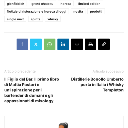
glenfiddich
grand chateau
horeca
limited edition
Notizie di ristorazione e horeca di oggi
novità
prodotti
single malt
spirits
whisky
Articolo precedente
Articolo successivo
Il Figlio del Bar. Il primo libro
Distillerie Bonollo Umberto
di Mattia Pastori è
porta in Italia i Whisky
un’ispirazione per i
Templeton
bartender di domani e gli
appassionati di mixology