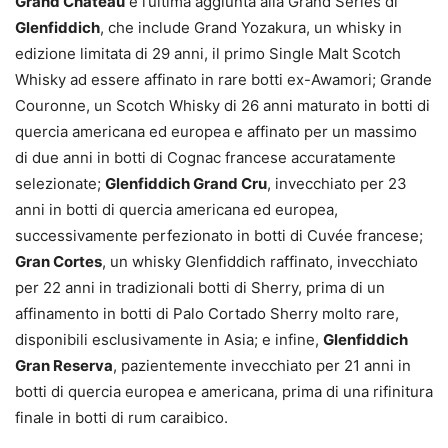
Grand Château
è l’ultima aggiunta alla Grand Series di
Glenfiddich
, che include Grand Yozakura, un whisky in
edizione limitata di 29 anni, il primo Single Malt Scotch
Whisky ad essere affinato in rare botti ex-Awamori; Grande
Couronne, un Scotch Whisky di 26 anni maturato in botti di
quercia americana ed europea e affinato per un massimo
di due anni in botti di Cognac francese accuratamente
selezionate;
Glenfiddich Grand Cru
, invecchiato per 23
anni in botti di quercia americana ed europea,
successivamente perfezionato in botti di Cuvée francese;
Gran Cortes
, un whisky Glenfiddich raffinato, invecchiato
per 22 anni in tradizionali botti di Sherry, prima di un
affinamento in botti di Palo Cortado Sherry molto rare,
disponibili esclusivamente in Asia; e infine,
Glenfiddich
Gran Reserva
, pazientemente invecchiato per 21 anni in
botti di quercia europea e americana, prima di una rifinitura
finale in botti di rum caraibico.