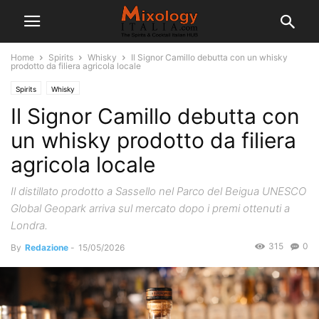
Home
Spirits
Whisky
Il Signor Camillo debutta con un whisky
prodotto da filiera agricola locale
Spirits
Whisky
Il Signor Camillo debutta con
un whisky prodotto da filiera
agricola locale
Il distillato prodotto a Sassello nel Parco del Beigua UNESCO
Global Geopark arriva sul mercato dopo i premi ottenuti a
Londra.
315
0
By
Redazione
-
15/05/2026