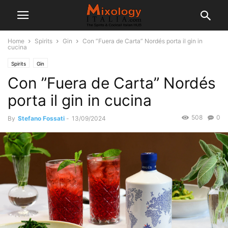
Home
Spirits
Gin
Con ”Fuera de Carta” Nordés porta il gin in
cucina
Spirits
Gin
Con ”Fuera de Carta” Nordés
porta il gin in cucina
508
0
By
Stefano Fossati
-
13/09/2024