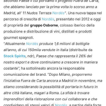
secondo Paese il cui portiamo il progetto Fuera de Carta,
che abbiamo lanciato per la prima volta lo scorso anno a
Madrid, all’ 11 Nudos Terraza
Nordés
”
. Una nuova tappa nel
percorso di crescita di
Nordés
, presentato nel 2012 e oggi
di proprietà del
gruppo Osborne
, colosso iberico della
produzione e distribuzione di vini, distillati e prodotti
gourmet spagnoli.
“
Attualmente
Nordés
produce 1,6 milioni di bottiglie
all’anno, di cui 150mila vendute in Italia
(distribuite da
Stock Spirits
, ndr),
Paese che rappresenta il 26% del
nostro export e dove continuiamo a crescere in maniera
costante”,
ha sottolineato ancora la responsabile
comunicazione del brand. “
Dopo Milano, proporremo
l’iniziativa Fuera de Carta ancora a Madrid in novembre, ma
stiamo considerando la possibilità di portarla in futuro in
altre città italiane, magari a Roma. La sfida è trovare
imprenditori della ristorazione con cui collaborare e che
condividano gli stessi valori di
Nordés
, a partire dalla forte