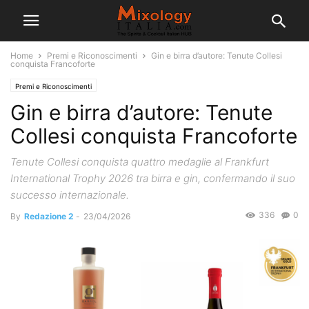
Home
Premi e Riconoscimenti
Gin e birra d’autore: Tenute Collesi
conquista Francoforte
Premi e Riconoscimenti
Gin e birra d’autore: Tenute
Collesi conquista Francoforte
Tenute Collesi conquista quattro medaglie al Frankfurt
International Trophy 2026 tra birra e gin, confermando il suo
successo internazionale.
336
0
By
Redazione 2
-
23/04/2026