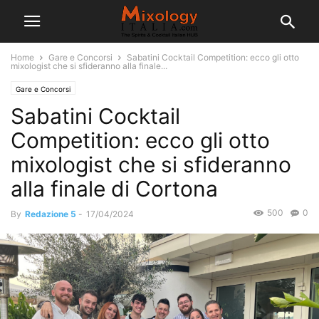
Home
Gare e Concorsi
Sabatini Cocktail Competition: ecco gli otto
mixologist che si sfideranno alla finale...
Gare e Concorsi
Sabatini Cocktail
Competition: ecco gli otto
mixologist che si sfideranno
alla finale di Cortona
500
0
By
Redazione 5
-
17/04/2024