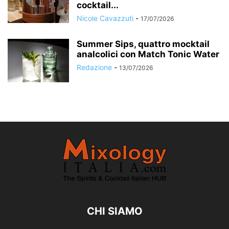
cocktail...
Nicole Cavazzuti
-
17/07/2026
Summer Sips, quattro mocktail
analcolici con Match Tonic Water
Redazione
-
13/07/2026
CHI SIAMO