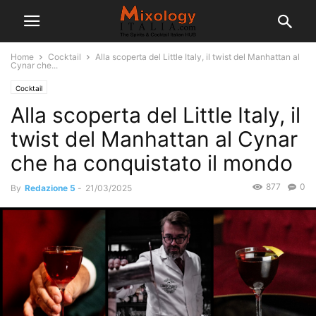
Home
Cocktail
Alla scoperta del Little Italy, il twist del Manhattan al
Cynar che...
Cocktail
Alla scoperta del Little Italy, il
twist del Manhattan al Cynar
che ha conquistato il mondo
877
0
By
Redazione 5
-
21/03/2025