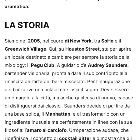
aromatica.
LA STORIA
Siamo nel
2005
, nel cuore
di New York
, tra
SoHo
e il
Greenwich Village
. Qui, su
Houston Street,
sta per aprire
un locale destinato a cambiare per sempre la storia della
mixology: il
Pegu Club
. A guidarlo c’è
Audrey Saunders
,
bartender visionaria, pronta a dare il suo contributo alla
rinascita dell’arte del bere miscelato. Per l’inaugurazione
del bar serve un cocktail che lasci il segno. Deve essere
un omaggio alla città, ma anche qualcosa di nuovo, capace
di distinguersi dai classici. Saunders decide di partire da
una base solida, il
Manhattan
, e di trasformarlo con un
ingrediente inusuale ma perfettamente in linea con la sua
filosofia: l’
amaro al carciofo
. Un’operazione audace, che
ridefinisce il concetto di
cocktail bitter
e dimostra che gli