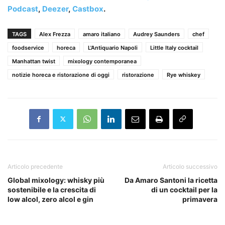
Podcast
,
Deezer
,
Castbox
.
TAGS
Alex Frezza
amaro italiano
Audrey Saunders
chef
foodservice
horeca
L'Antiquario Napoli
Little Italy cocktail
Manhattan twist
mixology contemporanea
notizie horeca e ristorazione di oggi
ristorazione
Rye whiskey
Articolo precedente
Articolo successivo
Global mixology: whisky più
Da Amaro Santoni la ricetta
sostenibile e la crescita di
di un cocktail per la
low alcol, zero alcol e gin
primavera