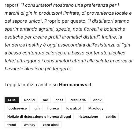
report, “
i consumatori mostrano una preferenza per i
marchi di gin in produzioni limitate, di provenienza locale e
dal sapore unico
“. Proprio per questo, “
i distillatori stanno
sperimentando agrumi, spezie, note floreali e botaniche
esotiche per creare profili aromatici distinti”. Inoltre, la
tendenza heslthy è oggi assecondata dall’esistenza di “gin
a basso contenuto calorico e a basso contenuto alcolico
[che] attraggono i consumatori attenti alla salute in cerca di
bevande alcoliche più leggere
“.
Leggi la notizia anche su
Horecanews.it
TAGS
alcolici
bar
chef
distilleria
drink
foodservice
gin
horeca
low alcol
Mixology
Notizie di ristorazione e horeca di oggi
ristorazione
spirits
trend
whisky
zero alcol