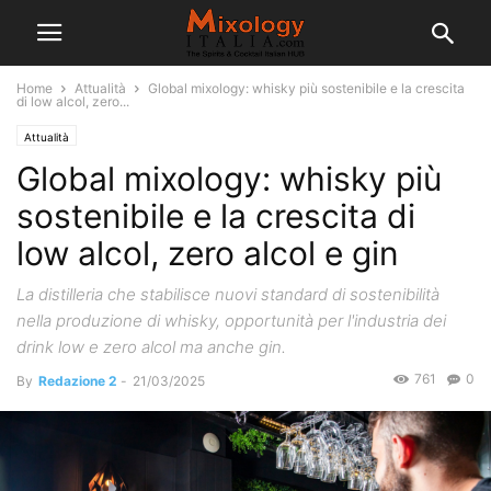
Home
Attualità
Global mixology: whisky più sostenibile e la crescita
di low alcol, zero...
Attualità
Global mixology: whisky più
sostenibile e la crescita di
low alcol, zero alcol e gin
La distilleria che stabilisce nuovi standard di sostenibilità
nella produzione di whisky, opportunità per l'industria dei
drink low e zero alcol ma anche gin.
761
0
By
Redazione 2
-
21/03/2025