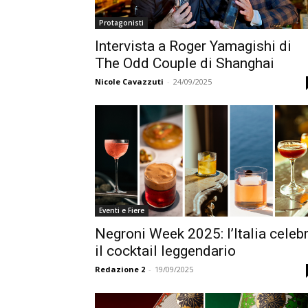
Protagonisti
Intervista a Roger Yamagishi di
The Odd Couple di Shanghai
Nicole Cavazzuti
-
24/09/2025
Eventi e Fiere
Negroni Week 2025: l’Italia celeb
il cocktail leggendario
Redazione 2
-
19/09/2025