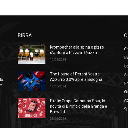
BIRRA
C
Krombacher alla spina e pizze
Co
d’autore a Pizza in Piazza
Ev
10/06/2024
Lo
A
The House of Peroni Nastro
lo
Azzurro 0.0% apre a Bologna
Pr
se
14/05/2024
Gi
At
Exotic Grape Catharina Sour, la
novità di Birrificio della Granda e
Sp
Brewfist
08/05/2024