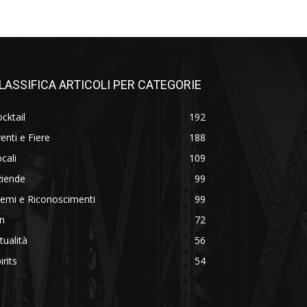
LASSIFICA ARTICOLI PER CATEGORIE
cktail
192
enti e Fiere
188
cali
109
ziende
99
emi e Riconoscimenti
99
n
72
tualità
56
irits
54