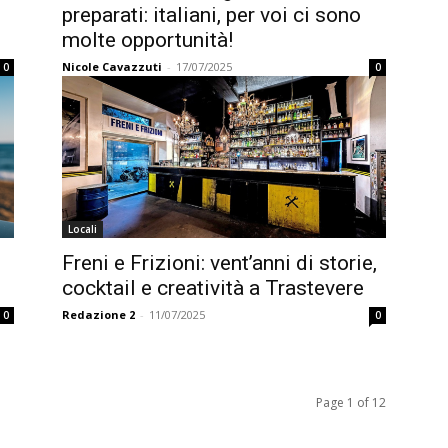
preparati: italiani, per voi ci sono
molte opportunità!
Nicole Cavazzuti
-
17/07/2025
0
0
Locali
Freni e Frizioni: vent’anni di storie,
cocktail e creatività a Trastevere
Redazione 2
-
11/07/2025
0
0
Page 1 of 12