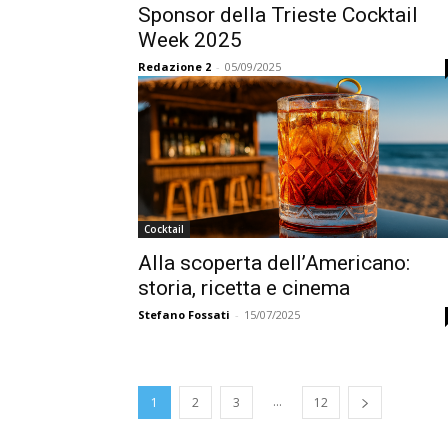
Sponsor della Trieste Cocktail
Week 2025
Redazione 2
-
05/09/2025
Cocktail
Alla scoperta dell’Americano:
storia, ricetta e cinema
Stefano Fossati
-
15/07/2025
...
1
2
3
12