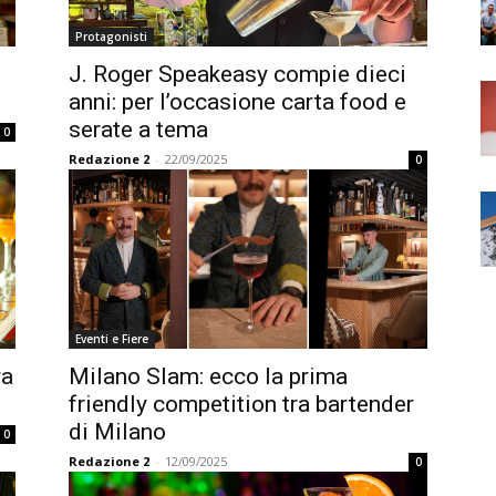
Protagonisti
J. Roger Speakeasy compie dieci
anni: per l’occasione carta food e
serate a tema
0
Redazione 2
-
22/09/2025
0
Eventi e Fiere
ra
Milano Slam: ecco la prima
friendly competition tra bartender
di Milano
0
Redazione 2
-
12/09/2025
0