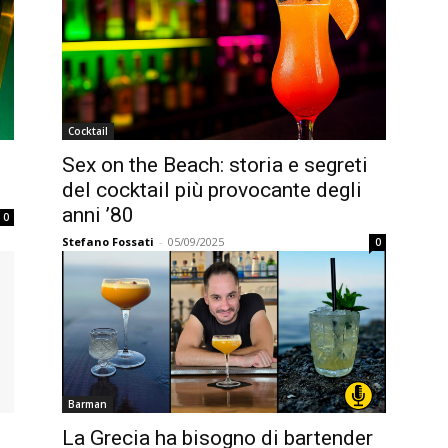
Cocktail
Sex on the Beach: storia e segreti
del cocktail più provocante degli
anni ’80
0
Stefano Fossati
-
05/09/2025
0
Barman
La Grecia ha bisogno di bartender