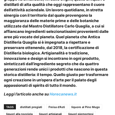
distillati di alta qualità che oggi rappresentano il cuore
dell’attività aziendale. Un lavoro quotidiano, in stretta
sinergia con il territorio dal quale provengono la
maggioranza delle materie prime e delle botaniche
utilizzate dal Mastro Distillatore Carlo Quaglia, a cui si
affiancano ingredienti selezionatissimi provenienti dalle
aree più vocate del pianeta. Quel pianeta che Antica
Distilleria Quaglia si è impegnata a rispettare e
preservare ottenendo, dal 2018, la certificazione di
Distilleria biologica. Artigianalità e tradizione,
innovazione e design si incontrano in ogni prodotto,
sintetizzati dall’ingrediente segreto che da quattro
generazioni rende unici i prodotti che nascono in questa
storica distilleria: il tempo. Quello giusto per trasformare
ogni creazione in un’opera d’arte per il palato degli
appassionati di spirits di tutto il mondo.
Leggi l’articolo anche su
Horecanews.it
TAGS
distillati pregiati
Freisa d'Asti
liquore al Pino Mugo
liquori alla nocciola
liquori artigianali
liquori piemontesi