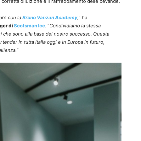
 corretta diluizione e il raffreddamento delle bevande.
are con la
Bruno Vanzan Academy
,
” ha
ger di
Scotsman Ice
. “
Condividiamo la stessa
ori che sono alla base del nostro successo. Questa
tender in tutta Italia oggi e in Europa in futuro,
ellenza.
“