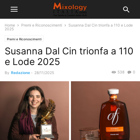
Home
Premi e Riconoscimenti
Susanna Dal Cin trionfa a 110 e Lode
2025
Premi e Riconoscimenti
Susanna Dal Cin trionfa a 110
e Lode 2025
538
0
By
Redazione
-
28/11/2025