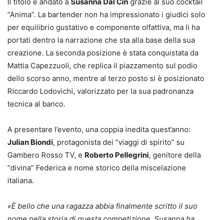
Il titolo è andato a
Susanna Dal Cin
grazie al suo cocktail
“Anima”. La bartender non ha impressionato i giudici solo
per equilibrio gustativo e componente olfattiva, ma li ha
portati dentro la narrazione che sta alla base della sua
creazione. La seconda posizione è stata conquistata da
Mattia Capezzuoli, che replica il piazzamento sul podio
dello scorso anno, mentre al terzo posto si è posizionato
Riccardo Lodovichi, valorizzato per la sua padronanza
tecnica al banco.
A presentare l’evento, una coppia inedita quest’anno:
Julian Biondi
, protagonista dei “viaggi di spirito” su
Gambero Rosso TV, e
Roberto Pellegrini
, genitore della
“divina” Federica e nome storico della miscelazione
italiana.
«È bello che una ragazza abbia finalmente scritto il suo
nome nella storia di questa competizione. Susanna ha