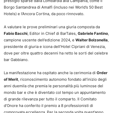
prestigio sparse dalla Lombardia alla Campania, come il
Borgo Santandrea di Amalfi (incluso nei World’s 50 Best
Hotels) e l’Ancora Cortina, da poco rinnovato.
A valutare le prove preliminari una giuria composta da
Fabio Bacchi
, Editor in Chief di BarTales,
Gabriele Fantino
,
campione uscente dell’edizione 2024, e
Walter Bolzonella
,
presidente di giuria e icona dell’Hotel Cipriani di Venezia,
dove per oltre quattro decenni ha retto le sorti del celebre
bar Gabbiano.
La manifestazione ha ospitato anche la cerimonia di
Order
of Merit
, riconoscimento autonomo fondato all’inizio degli
anni duemila che premia le personalità più luminose del
mondo bar e che è diventato col tempo un appuntamento
di grande rilevanza per tutto il comparto. Il Comitato
d’Onore ha conferito il premio a 8 professionisti di
comprovata eccellenza. Per la seconda volta quest’anno,