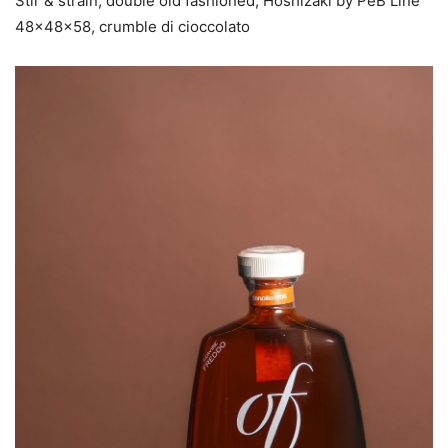
Stir & strain, double old fashioned, Hoshizaki by PeB Line
48x48x58, crumble di cioccolato