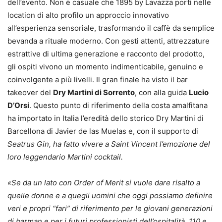
dell’evento. Non è casuale che 1895 by Lavazza porti nelle
location di alto profilo un approccio innovativo
all’esperienza sensoriale, trasformando il caffè da semplice
bevanda a rituale moderno. Con gesti attenti, attrezzature
estrattive di ultima generazione e racconto del prodotto,
gli ospiti vivono un momento indimenticabile, genuino e
coinvolgente a più livelli. Il gran finale ha visto il bar
takeover del
Dry Martini di Sorrento
, con alla guida
Lucio
D’Orsi
. Questo punto di riferimento della costa amalfitana
ha importato in Italia l’eredità dello storico Dry Martini di
Barcellona di Javier de las Muelas e, con il supporto di
Seatrus Gin, ha fatto vivere a Saint Vincent l’emozione del
loro leggendario Martini cocktail.
«Se da un lato con Order of Merit si vuole dare risalto a
quelle donne e a quegli uomini che oggi possiamo definire
veri e propri “fari” di riferimento per le giovani generazioni
di barman e per i futuri professionisti dell’ospitalità, 110 e