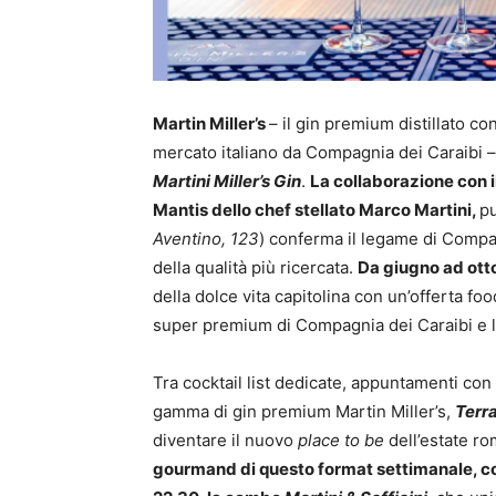
Martin Miller’s
– il gin premium distillato co
mercato italiano da Compagnia dei Caraibi 
Martini Miller’s Gin
.
La collaborazione con 
Mantis dello chef stellato Marco Martini,
pu
Aventino, 123
) conferma il legame di Compag
della qualità più ricercata.
Da giugno ad ott
della dolce vita capitolina con un’offerta f
super premium di Compagnia dei Caraibi e lo
Tra cocktail list dedicate, appuntamenti con 
gamma di gin premium Martin Miller’s,
Terra
diventare il nuovo
place to be
dell’estate r
gourmand di questo format settimanale, con