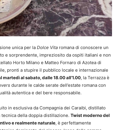
sione unica per la
Dolce Vita
romana di conoscere un
o e sorprendente, impreziosito da ospiti italiani e non
tellato Horto Milano e Matteo Fornaro di Azotea di
e, pronti a stupire il pubblico locale e internazionale
l martedì al sabato, dalle 18.00 all’1.00
, la Terrazza è
overs
durante le calde serate dell’estate romana con
ualità autentica e del bere responsabile.
ito in esclusiva da Compagnia dei Caraibi, distillato
tecnica della doppia distillazione.
Twist moderno del
tintivo e realmente naturale
, è perfettamente