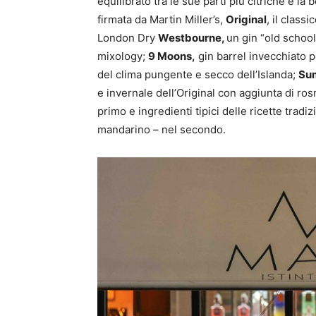
equilibrato tra le sue parti più citriche e l
firmata da Martin Miller’s,
Original
, il clas
London Dry
Westbourne,
un gin “old school
mixology;
9 Moons,
gin barrel invecchiato pe
del clima pungente e secco dell’Islanda;
Su
e invernale dell’Original con aggiunta di rosm
primo e ingredienti tipici delle ricette trad
mandarino – nel secondo.