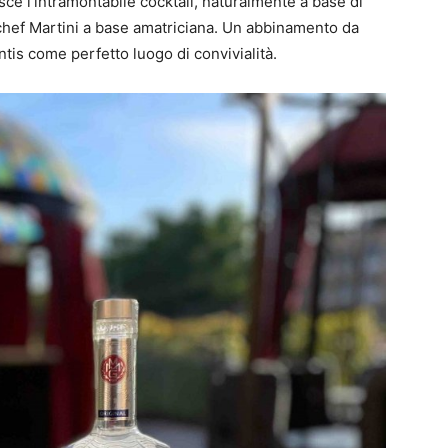
sce l’intramontabile cocktail, naturalmente a base di
lo chef Martini a base amatriciana. Un abbinamento da
tis come perfetto luogo di convivialità.