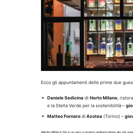
Ecco gli appuntamenti delle prime due guest
Daniele Sedicina
di
Horto Milano
, risto
e la Stella Verde per la sostenibilità –
gio
Matteo Fornaro
di
Azotea
(
Torino
) –
gio
Martin Miller’s Gin è un vero e proprio ambasciatore dei gin supe