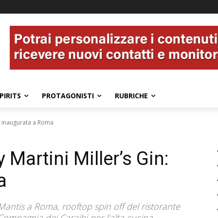
PIRITS
PROTAGONISTI
RUBRICHE
n: inaugurata a Roma
 Martini Miller’s Gin:
a
Mantis a Roma, rooftop spin off del ristorante
ompagnia dei Caraibi per l'alta cucina