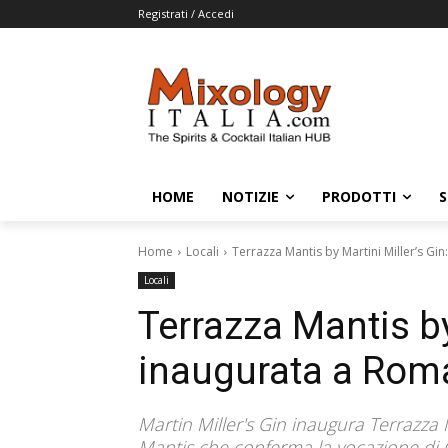
Registrati / Accedi
HOME
NOTIZIE
PRODOTTI
S
Home
Locali
Terrazza Mantis by Martini Miller’s Gi
Locali
Terrazza Mantis by
inaugurata a Rom
Martin Miller's Gin inaugura Terrazza 
Mantis che conferma la vocazione di C