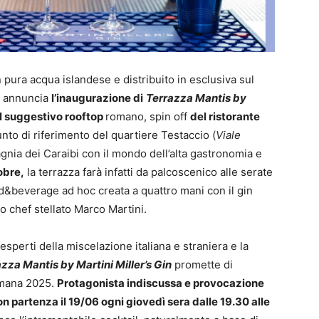
n pura acqua islandese e distribuito in esclusiva sul
– annuncia
l’inaugurazione di
Terrazza Mantis by
il suggestivo rooftop
romano, spin off
del ristorante
nto di riferimento del quartiere Testaccio (
Viale
nia dei Caraibi con il mondo dell’alta gastronomia e
obre,
la terrazza farà infatti da palcoscenico alle serate
ood&beverage ad hoc creata a quattro mani con il gin
 chef stellato Marco Martini.
esperti della miscelazione italiana e straniera e la
zza Mantis by Martini Miller’s Gin
promette di
omana 2025.
Protagonista indiscussa e provocazione
 partenza il 19/06 ogni giovedì sera dalle 19.30 alle