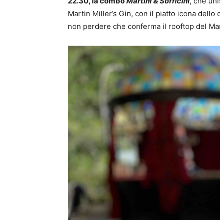
22.30, la combo
Martini & Sofficini
, che uni
Martin Miller’s Gin, con il piatto icona del
non perdere che conferma il rooftop del Man