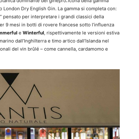
a botanica dominante del ginepro
.
Icona della gamma
sico London Dry English Gin. La gamma si completa con:
” pensato per interpretare i grandi classici della
r 9 mesi in botti di rovere francese sotto l’influenza
mmerful
e
Winterful
, rispettivamente le versioni estiva
arino dall’Inghilterra e timo artico dall’Islanda nel
izionali del vin brûlé – come cannella, cardamomo e