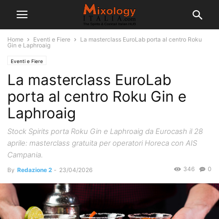
Home
Eventi e Fiere
La masterclass EuroLab porta al centro Roku
Gin e Laphroaig
Eventi e Fiere
La masterclass EuroLab
porta al centro Roku Gin e
Laphroaig
Stock Spirits porta Roku Gin e Laphroaig da Eurocash il 28
aprile: masterclass gratuita per operatori Horeca con AIS
Campania.
346
0
By
Redazione 2
-
23/04/2026