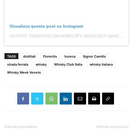
Visualizza questo post su Instagram
UN POST CONDIVISO DA HORECATV MIXOLOGY (@HORECATV.MIXOLOGY)
TAGS
distillati
Florentis
horeca
Signor Camillo
strada ferrata
whisky
Whisky Club Italia
whisky italiano
Whisky Week Veneto
Articolo precedente
Articolo successivo