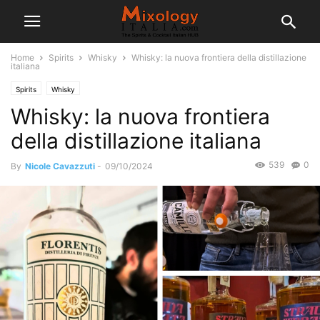
Home
Spirits
Whisky
Whisky: la nuova frontiera della distillazione
italiana
Spirits
Whisky
Whisky: la nuova frontiera
della distillazione italiana
539
0
By
Nicole Cavazzuti
-
09/10/2024