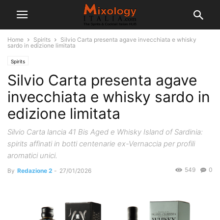
Home
Spirits
Silvio Carta presenta agave invecchiata e whisky
sardo in edizione limitata
Spirits
Silvio Carta presenta agave
invecchiata e whisky sardo in
edizione limitata
Silvio Carta lancia 41 Bis Aged e Whisky Island of Sardinia:
spirits affinati in botti centenarie ex-Vernaccia per profili
aromatici unici.
549
0
By
Redazione 2
-
27/01/2026