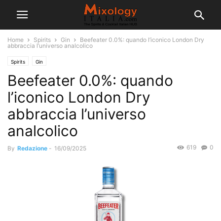
Home
Spirits
Gin
Beefeater 0.0%: quando l’iconico London Dry
abbraccia l’universo analcolico
Spirits
Gin
Beefeater 0.0%: quando
l’iconico London Dry
abbraccia l’universo
analcolico
619
0
By
Redazione
-
16/09/2025