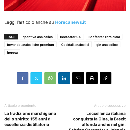
Leggi l’articolo anche su
Horecanews.it
TAGS
aperitivo analcolico
Beefeater 0.0
Beefeater zero alcol
bevande analcoliche premium
Cocktail analcolici
gin analcolico
horeca
Articolo precedente
Articolo successivo
La tradizione marchigiana
L’eccellenza italiana
dello spirito: 155 anni di
conquista la Cina, la Brexit
eccellenza distillatoria
affonda anche nel gin,
Sabrina Carpenter e Johnnie