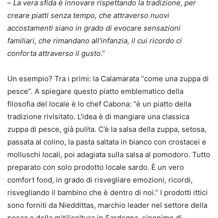
–
La vera sfida
è innovare rispettando la tradizione, per
creare piatti senza tempo, che attraverso nuovi
accostamenti siano in grado di evocare sensazioni
familiari, che rimandano all’infanzia, il cui ricordo ci
conforta attraverso il gusto
.”
Un esempio? Tra i primi: la Calamarata “come una zuppa di
pesce”. A spiegare questo piatto emblematico della
filosofia del locale è lo chef Cabona: “è un piatto della
tradizione rivisitato. L’idea è di mangiare una classica
zuppa di pesce, già pulita. C’è la salsa della zuppa, setosa,
passata al colino, la pasta saltata in bianco con crostacei e
molluschi locali, poi adagiata sulla salsa al pomodoro. Tutto
preparato con solo prodotto locale sardo. È un vero
comfort food, in grado di risvegliare emozioni, ricordi,
risvegliando il bambino che è dentro di noi.” I prodotti ittici
sono forniti da Nieddittas, marchio leader nel settore della
pesca e della mitilicoltura in Sardegna, sinonimo di