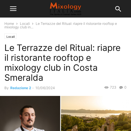
Home
Locali
Le Terrazze del Ritual: riapre il ristorante rooftop e
mixology club in...
Locali
Le Terrazze del Ritual: riapre
il ristorante rooftop e
mixology club in Costa
Smeralda
723
0
By
Redazione 2
-
10/06/2024