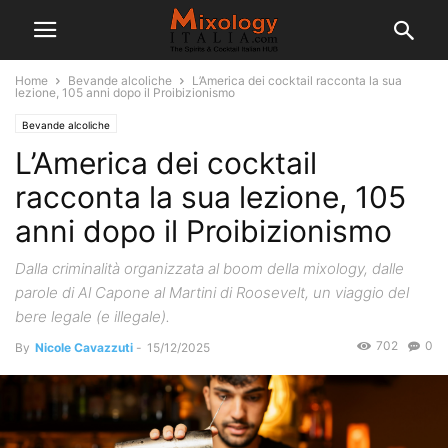
Home
Bevande alcoliche
L’America dei cocktail racconta la sua
lezione, 105 anni dopo il Proibizionismo
Bevande alcoliche
L’America dei cocktail
racconta la sua lezione, 105
anni dopo il Proibizionismo
Dalla criminalità organizzata al boom della mixology, dalle
parole di Al Capone al Martini di Roosevelt, un viaggio del
bere legale (e illegale).
702
0
By
Nicole Cavazzuti
-
15/12/2025