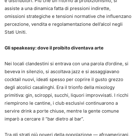
e distributori. Più che un ritorno al proibizionismo, si
assiste a una dinamica fatta di pressioni indirette,
omissioni strategiche e tensioni normative che influenzano
percezione, vendita e regolamentazione dell’alcol negli
Stati Uniti.
Gli speakeasy: dove il proibito diventava arte
Nei locali clandestini si entrava con una parola d’ordine, si
beveva in silenzio, si ascoltava jazz e si assaggiavano
cocktail nuovi, ideati spesso per coprire il gusto grezzo
degli alcolici casalinghi. Era il trionfo della mixology
primitiva: gin, sciroppi, succhi, liquori improvvisati. I ricchi
riempirono le cantine, i club esclusivi continuarono a
servire drink a porte chiuse, mentre la gente comune
imparò a cercare il “bar dietro al bar”.
Tra gli strati più poveri della popolazione — afroamericani,