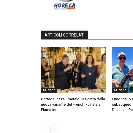
ARTICOLI CORRELATI
Aziende
Aziende
Bottega Plaza Emerald: la ricetta della
Limoncello 
nuova variante del French 75 nata a
subacqueo: l
Fiumicino
Distilleria P