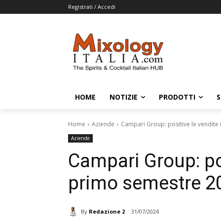
Registrati / Accedi
HOME
NOTIZIE
PRODOTTI
S
Home
Aziende
Campari Group: positive le vendite
Aziende
Campari Group: pos
primo semestre 2
By
Redazione 2
31/07/2024