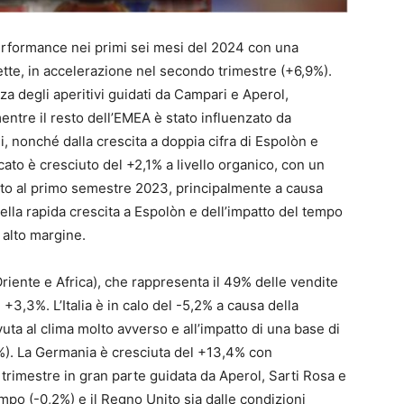
rformance nei primi sei mesi del 2024 con una
ette, in accelerazione nel secondo trimestre (+6,9%).
rza degli aperitivi guidati da Campari e Aperol,
ntre il resto dell’EMEA è stato influenzato da
, nonché dalla crescita a doppia cifra di Espolòn e
icato è cresciuto del +2,1% a livello organico, con un
tto al primo semestre 2023, principalmente a causa
della rapida crescita a Espolòn e dell’impatto del tempo
 alto margine.
riente e Africa), che rappresenta il 49% delle vendite
l +3,3%. L’Italia è in calo del -5,2% a causa della
uta al clima molto avverso e all’impatto di una base di
). La Germania è cresciuta del +13,4% con
trimestre in gran parte guidata da Aperol, Sarti Rosa e
empo (-0,2%) e il Regno Unito sia dalle condizioni