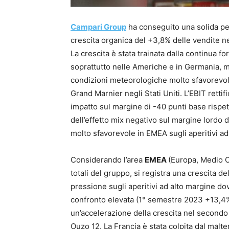
Campari Group
ha conseguito una solida pe
crescita organica del +3,8% delle vendite n
La crescita è stata trainata dalla continua fo
soprattutto nelle Americhe e in Germania, me
condizioni meteorologiche molto sfavorevoli
Grand Marnier negli Stati Uniti. L’EBIT rettif
impatto sul margine di -40 punti base rispe
dell’effetto mix negativo sul margine lordo 
molto sfavorevole in EMEA sugli aperitivi ad
Considerando l’area
EMEA
(Europa, Medio O
totali del gruppo, si registra una crescita de
pressione sugli aperitivi ad alto margine dov
confronto elevata (1° semestre 2023 +13,4%
un’accelerazione della crescita nel secondo 
Ouzo 12. La Francia è stata colpita dal malt