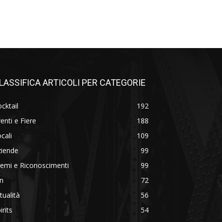
LASSIFICA ARTICOLI PER CATEGORIE
cktail
192
enti e Fiere
188
cali
109
ziende
99
emi e Riconoscimenti
99
n
72
tualità
56
irits
54