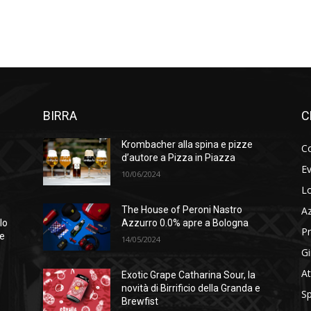
BIRRA
C
Krombacher alla spina e pizze
Co
d’autore a Pizza in Piazza
Ev
10/06/2024
Lo
A
The House of Peroni Nastro
lo
Azzurro 0.0% apre a Bologna
Pr
se
14/05/2024
Gi
At
Exotic Grape Catharina Sour, la
novità di Birrificio della Granda e
Sp
Brewfist