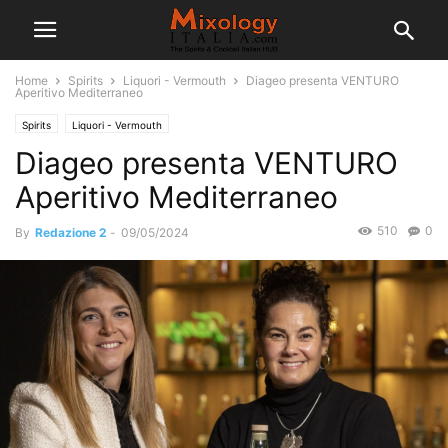
Home
Spirits
Liquori - Vermouth
Diageo presenta VENTURO
Aperitivo Mediterraneo
Spirits
Liquori - Vermouth
Diageo presenta VENTURO
Aperitivo Mediterraneo
510
0
By
Redazione 2
-
09/05/2024