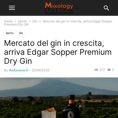
Home
Spirits
Gin
Mercato del gin in crescita, arriva Edgar Sopper
Premium Dry Gin
Spirits
Gin
Mercato del gin in crescita,
arriva Edgar Sopper Premium
Dry Gin
212
0
By
Redazione 5
-
25/06/2026