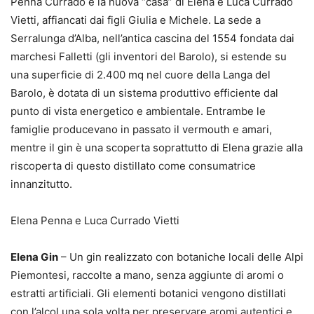
Penna Currado è la nuova “casa” di Elena e Luca Currado
Vietti, affiancati dai figli Giulia e Michele. La sede a
Serralunga d’Alba, nell’antica cascina del 1554 fondata dai
marchesi Falletti (gli inventori del Barolo), si estende su
una superficie di 2.400 mq nel cuore della Langa del
Barolo, è dotata di un sistema produttivo efficiente dal
punto di vista energetico e ambientale. Entrambe le
famiglie producevano in passato il vermouth e amari,
mentre il gin è una scoperta soprattutto di Elena grazie alla
riscoperta di questo distillato come consumatrice
innanzitutto.
Elena Penna e Luca Currado Vietti
Elena Gin
– Un gin realizzato con botaniche locali delle Alpi
Piemontesi, raccolte a mano, senza aggiunte di aromi o
estratti artificiali. Gli elementi botanici vengono distillati
con l’alcol una sola volta per preservare aromi autentici e