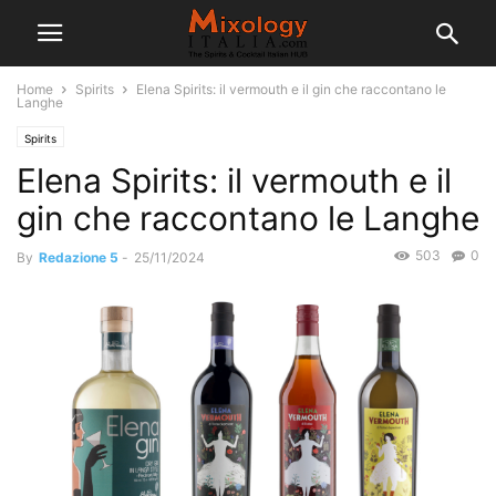
Home
Spirits
Elena Spirits: il vermouth e il gin che raccontano le
Langhe
Spirits
Elena Spirits: il vermouth e il
gin che raccontano le Langhe
503
0
By
Redazione 5
-
25/11/2024