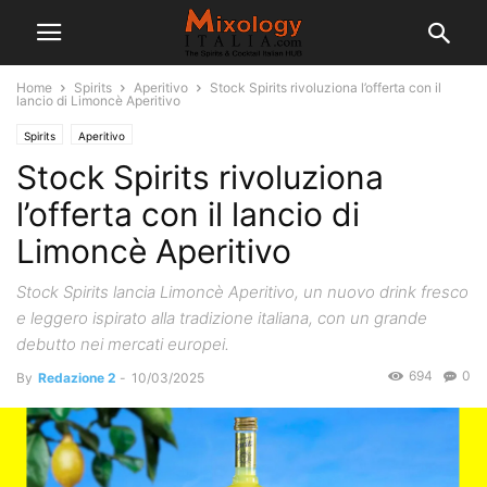
Home
Spirits
Aperitivo
Stock Spirits rivoluziona l’offerta con il
lancio di Limoncè Aperitivo
Spirits
Aperitivo
Stock Spirits rivoluziona
l’offerta con il lancio di
Limoncè Aperitivo
Stock Spirits lancia Limoncè Aperitivo, un nuovo drink fresco
e leggero ispirato alla tradizione italiana, con un grande
debutto nei mercati europei.
694
0
By
Redazione 2
-
10/03/2025