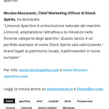
aperitivi.
Nicolas Mazuranic, Chief Marketing Officer di Stock
Spirits
, ha dichiarato:
“
Limoncè Aperitivo è un’evoluzione naturale del marchio
Limoncè, ampliandone l’attrattiva e la rilevanza nella
fiorente categoria degli aperitivi. Questo lancio è un
perfetto esempio di come Stock Spirits stia valorizzando i
brand legati al patrimonio locale, trasformandoli in icone
europee
.”
Per info:
www.stockspirits.com
e
www.limonce-
aperitivo.com
Leggi la notizia anche su
Horecanews.it
e
FoodyBev.com
TAGS
aperitivo
chef
cocktail
drink
foodservice
horeca
Limoncè
limoni siciliani
Mixology