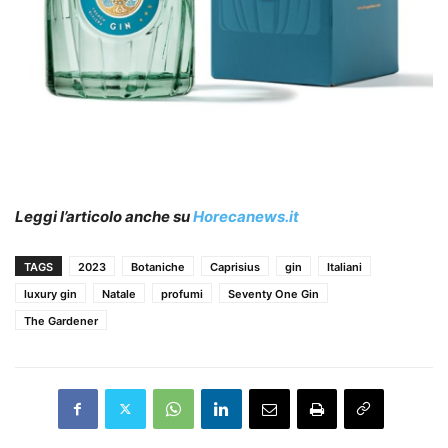
Leggi l’articolo anche su
Horecanews.it
TAGS
2023
Botaniche
Caprisius
gin
Italiani
luxury gin
Natale
profumi
Seventy One Gin
The Gardener