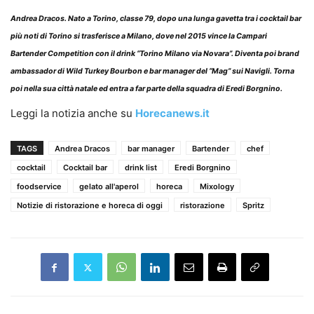
Andrea Dracos.
Nato a Torino, classe 79, dopo una lunga gavetta tra i cocktail bar
più noti di Torino si trasferisce a Milano, dove nel 2015 vince la Campari
Bartender Competition con il drink “Torino Milano via Novara”. Diventa poi brand
ambassador di Wild Turkey Bourbon e bar manager del “Mag” sui Navigli. Torna
poi nella sua città natale ed entra a far parte della squadra di Eredi Borgnino.
Leggi la notizia anche su
Horecanews.it
TAGS
Andrea Dracos
bar manager
Bartender
chef
cocktail
Cocktail bar
drink list
Eredi Borgnino
foodservice
gelato all'aperol
horeca
Mixology
Notizie di ristorazione e horeca di oggi
ristorazione
Spritz