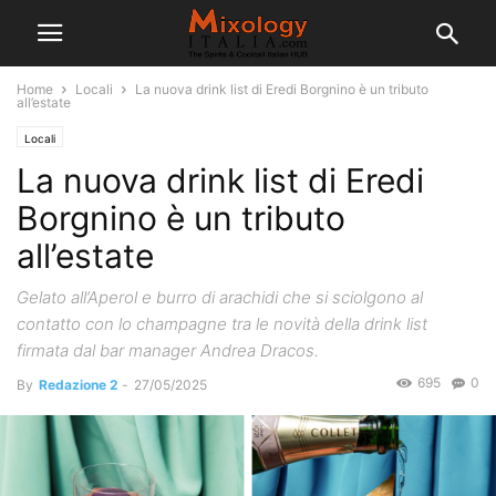
Home
Locali
La nuova drink list di Eredi Borgnino è un tributo
all’estate
Locali
La nuova drink list di Eredi
Borgnino è un tributo
all’estate
Gelato all’Aperol e burro di arachidi che si sciolgono al
contatto con lo champagne tra le novità della drink list
firmata dal bar manager Andrea Dracos.
695
0
By
Redazione 2
-
27/05/2025