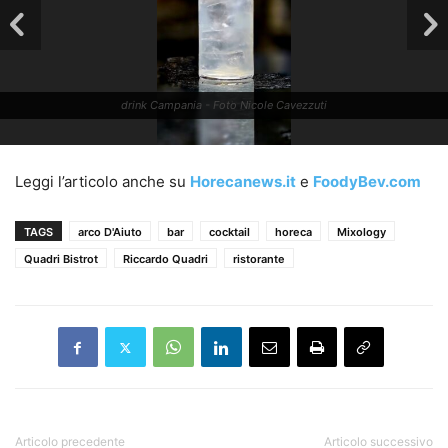
drink Campania - Foto Nicole Cavezzuti
Leggi l’articolo anche su
Horecanews.it
e
FoodyBev.com
TAGS
arco D'Aiuto
bar
cocktail
horeca
Mixology
Quadri Bistrot
Riccardo Quadri
ristorante
Articolo precedente
Articolo successivo