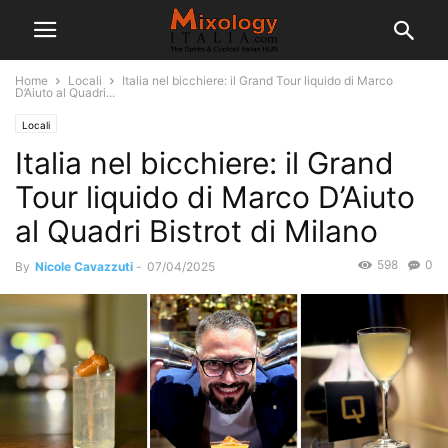
Home
Locali
Italia nel bicchiere: il Grand Tour liquido di Marco
D’Aiuto al Quadri...
Locali
Italia nel bicchiere: il Grand
Tour liquido di Marco D’Aiuto
al Quadri Bistrot di Milano
598
0
By
Nicole Cavazzuti
-
07/04/2025