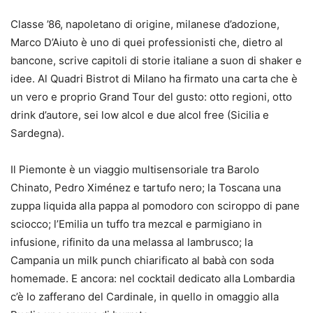
Classe ’86, napoletano di origine, milanese d’adozione,
Marco D’Aiuto è uno di quei professionisti che, dietro al
bancone, scrive capitoli di storie italiane a suon di shaker e
idee. Al Quadri Bistrot di Milano ha firmato una carta che è
un vero e proprio Grand Tour del gusto: otto regioni, otto
drink d’autore, sei low alcol e due alcol free (Sicilia e
Sardegna).
Il Piemonte è un viaggio multisensoriale tra Barolo
Chinato, Pedro Ximénez e tartufo nero; la Toscana una
zuppa liquida alla pappa al pomodoro con sciroppo di pane
sciocco; l’Emilia un tuffo tra mezcal e parmigiano in
infusione, rifinito da una melassa al lambrusco; la
Campania un milk punch chiarificato al babà con soda
homemade. E ancora: nel cocktail dedicato alla Lombardia
c’è lo zafferano del Cardinale, in quello in omaggio alla