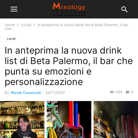
Home
Locali
In anteprima la nuova drink list di Beta Palermo, il bar
che...
Locali
In anteprima la nuova drink
list di Beta Palermo, il bar che
punta su emozioni e
personalizzazione
494
0
By
Nicole Cavazzuti
-
28/11/2024