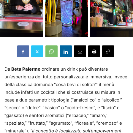
Da
Beta Palermo
ordinare un drink può diventare
un’esperienza del tutto personalizzata e immersiva. Invece
della classica domanda “cosa bevi di solito?” il menù
include infatti un cocktail che si costruisce su misura in
base a due parametri: tipologia (“analcolico” o “alcolico,”
“secco” o “dolce”, “basico” o “acido-fresco”, e “liscio” o
“gassato) e sentori aromatici (“erbaceo,” “amaro,”
“speziato,” “fruttato,” “agrumato”, “floreale”, “cremoso” e
“minerale”).
“Il concetto è focalizzato sull’empowerment