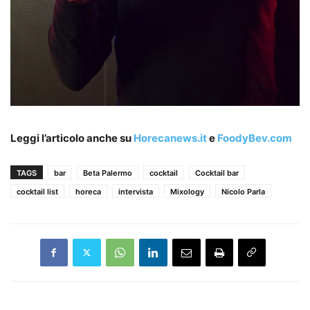
Leggi l’articolo anche su
Horecanews.it
e
FoodyBev.com
TAGS
bar
Beta Palermo
cocktail
Cocktail bar
cocktail list
horeca
intervista
Mixology
Nicolo Parla