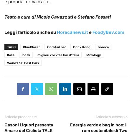
e propria forma d’arte.
Testo a cura di Nicole Cavazzuti e Stefano Fossati
Leggi l’articolo anche su
Horecanews.it
e
FoodyBev.com
TAGS
BlueBlazer
Cocktail bar
Drink Kong
horeca
Italia
locali
migliori cocktail bar d'Italia
Mixology
World’s 50 Best Bars
Articolo precedente
Articolo successivo
Casoni Liquori presenta
Energia verde e bag in box: il
Amaro del Ciclista TALK
rum sostenibile di Two