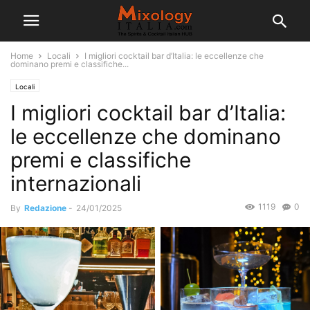
Home
Locali
I migliori cocktail bar d’Italia: le eccellenze che
dominano premi e classifiche...
Locali
I migliori cocktail bar d’Italia:
le eccellenze che dominano
premi e classifiche
internazionali
1119
0
By
Redazione
-
24/01/2025