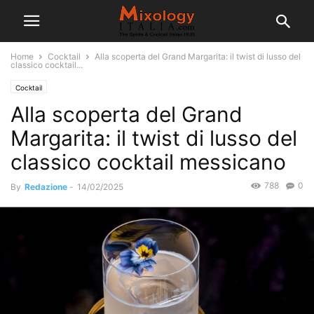
Home
Cocktail
Alla scoperta del Grand Margarita: il twist di lusso del
classico cocktail...
Cocktail
Alla scoperta del Grand
Margarita: il twist di lusso del
classico cocktail messicano
788
0
By
Redazione
-
14/02/2025