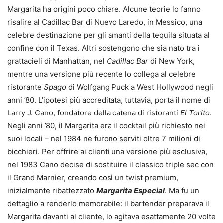
Margarita ha origini poco chiare. Alcune teorie lo fanno
risalire al Cadillac Bar di Nuevo Laredo, in Messico, una
celebre destinazione per gli amanti della tequila situata al
confine con il Texas. Altri sostengono che sia nato tra i
grattacieli di Manhattan, nel
Cadillac Bar
di New York,
mentre una versione più recente lo collega al celebre
ristorante
Spago
di Wolfgang Puck a West Hollywood negli
anni ’80. L’ipotesi più accreditata, tuttavia, porta il nome di
Larry J. Cano, fondatore della catena di ristoranti
El Torito
.
Negli anni ’80, il Margarita era il cocktail più richiesto nei
suoi locali – nel 1984 ne furono serviti oltre 7 milioni di
bicchieri. Per offrire ai clienti una versione più esclusiva,
nel 1983 Cano decise di sostituire il classico triple sec con
il Grand Marnier, creando così un twist premium,
inizialmente ribattezzato
Margarita Especial
. Ma fu un
dettaglio a renderlo memorabile: il bartender preparava il
Margarita davanti al cliente, lo agitava esattamente 20 volte