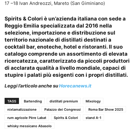
17 –18 Ivan Andreozzi, Mareto (San Giminiano)
Spirits & Colori è un’azienda italiana con sede a
Reggio Emilia specializzata dal 2016 nella
selezione, importazione e distribuzione sul
territorio nazionale di distillati destinati a
cocktail bar, enoteche, hotel e ristoranti. Il suo
catalogo comprende un assortimento di elevata
ricercatezza, caratterizzato da piccoli produttori
di acclarata qualità a livello mondiale, capaci di
stupire i palati più esigenti con i propri distillati.
Leggi l’articolo anche su
Horecanews.it
TAGS
Bartending
distillati premium
Mixology
nixtamalizzazione
Palazzo dei Congressi
Roma Bar Show 2025
rum agricole Père Labat
Spirits & Colori
stand A-1
whisky messicano Abasolo