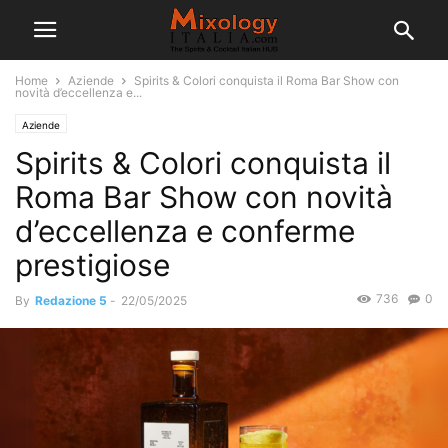
Home
Aziende
Spirits & Colori conquista il Roma Bar Show con
novità d’eccellenza e...
Aziende
Spirits & Colori conquista il
Roma Bar Show con novità
d’eccellenza e conferme
prestigiose
736
0
By
Redazione 5
-
22/05/2025