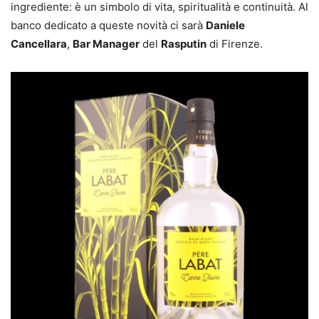
ingrediente: è un simbolo di vita, spiritualità e continuità. Al
banco dedicato a queste novità ci sarà
Daniele
Cancellara
,
Bar Manager
del
Rasputin
di Firenze.