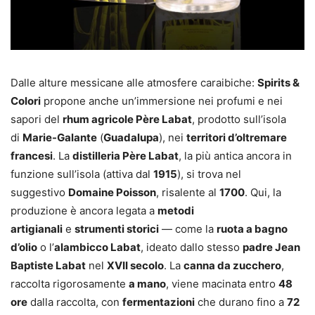
Dalle alture messicane alle atmosfere caraibiche:
Spirits &
Colori
propone anche un’immersione nei profumi e nei
sapori del
rhum agricole Père Labat
, prodotto sull’isola
di
Marie-Galante
(
Guadalupa
), nei
territori d’oltremare
francesi
. La
distilleria Père Labat
, la più antica ancora in
funzione sull’isola (attiva dal
1915
), si trova nel
suggestivo
Domaine Poisson
, risalente al
1700
. Qui, la
produzione è ancora legata a
metodi
artigianali
e
strumenti storici
— come la
ruota a bagno
d’olio
o l’
alambicco Labat
, ideato dallo stesso
padre Jean
Baptiste Labat
nel
XVII secolo
. La
canna da zucchero
,
raccolta rigorosamente
a mano
, viene macinata entro
48
ore
dalla raccolta, con
fermentazioni
che durano fino a
72