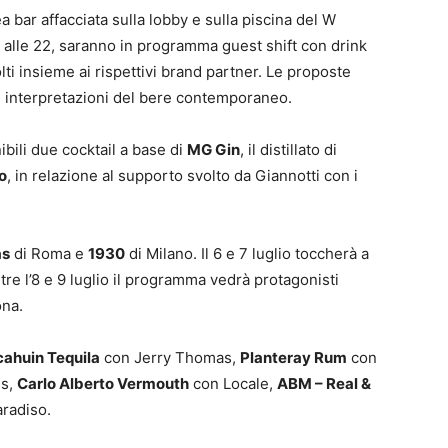
ea bar affacciata sulla lobby e sulla piscina del W
8 alle 22, saranno in programma guest shift con drink
olti insieme ai rispettivi brand partner. Le proposte
se interpretazioni del bere contemporaneo.
ibili due cocktail a base di
MG Gin
, il distillato di
o
, in relazione al supporto svolto da Giannotti con i
as
di Roma e
1930
di Milano. Il 6 e 7 luglio toccherà a
re l’8 e 9 luglio il programma vedrà protagonisti
ona.
ahuin Tequila
con Jerry Thomas,
Planteray Rum
con
s,
Carlo Alberto Vermouth
con Locale,
ABM – Real &
radiso.