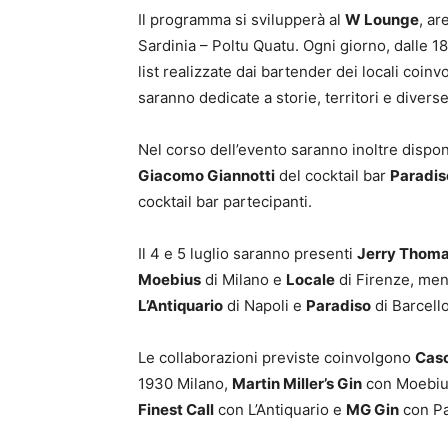
Il programma si svilupperà al
W Lounge
, ar
Sardinia – Poltu Quatu. Ogni giorno, dalle 1
list realizzate dai bartender dei locali coinv
saranno dedicate a storie, territori e diver
Nel corso dell’evento saranno inoltre dispon
Giacomo Giannotti
del cocktail bar
Paradis
cocktail bar partecipanti.
Il 4 e 5 luglio saranno presenti
Jerry Thom
Moebius
di Milano e
Locale
di Firenze, ment
L’Antiquario
di Napoli e
Paradiso
di Barcell
Le collaborazioni previste coinvolgono
Casc
1930 Milano,
Martin Miller’s Gin
con Moebiu
Finest Call
con L’Antiquario e
MG Gin
con Pa