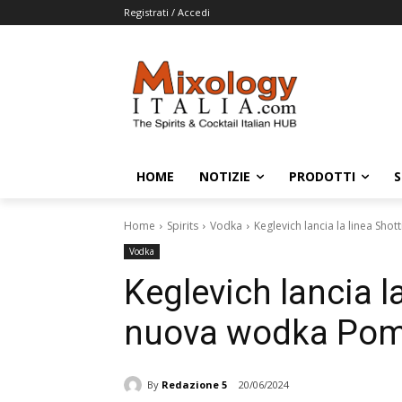
Registrati / Accedi
HOME
NOTIZIE
PRODOTTI
S
Home
Spirits
Vodka
Keglevich lancia la linea Sh
Vodka
Keglevich lancia la
nuova wodka Po
By
Redazione 5
20/06/2024