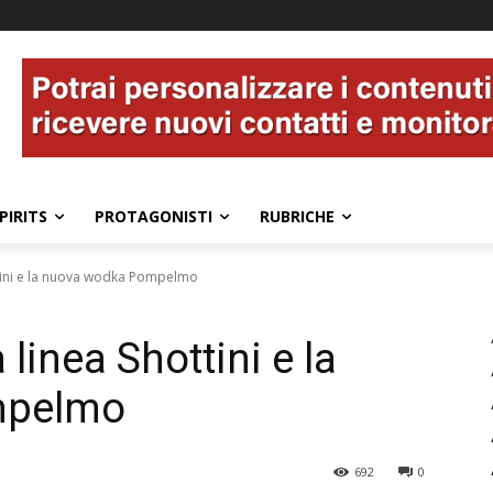
PIRITS
PROTAGONISTI
RUBRICHE
ottini e la nuova wodka Pompelmo
 linea Shottini e la
mpelmo
692
0