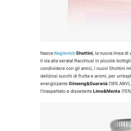
Nasce
Keglevich
Shottini
, la nuova linea d
il via alla serata! Racchiusi in piccole bottig
condividere con gli amici, i nuovi Shottini m
deliziosi succhi di frutta e aromi, per un’esp
energizzante
Ginseng&Guaranà
(18% ABV),
l’inaspettato e dissetante
Lime&Menta
(15%