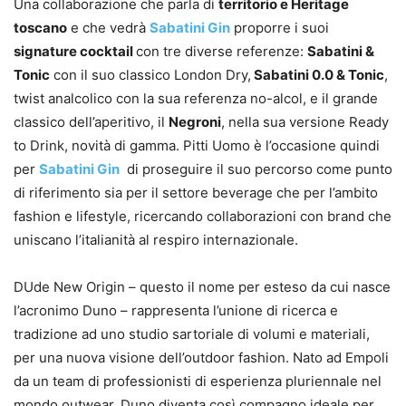
Una collaborazione che parla di
territorio e Heritage
toscano
e che vedrà
Sabatini Gin
proporre i suoi
signature cocktail
con tre diverse referenze:
Sabatini &
Tonic
con il suo classico London Dry,
Sabatini 0.0 & Tonic
,
twist analcolico con la sua referenza no-alcol, e il grande
classico dell’aperitivo, il
Negroni
, nella sua versione Ready
to Drink, novità di gamma. Pitti Uomo è l’occasione quindi
per
Sabatini Gin
di proseguire il suo percorso come punto
di riferimento sia per il settore beverage che per l’ambito
fashion e lifestyle, ricercando collaborazioni con brand che
uniscano l’italianità al respiro internazionale.
DUde New Origin – questo il nome per esteso da cui nasce
l’acronimo Duno – rappresenta l’unione di ricerca e
tradizione ad uno studio sartoriale di volumi e materiali,
per una nuova visione dell’outdoor fashion. Nato ad Empoli
da un team di professionisti di esperienza pluriennale nel
mondo outwear, Duno diventa così compagno ideale per