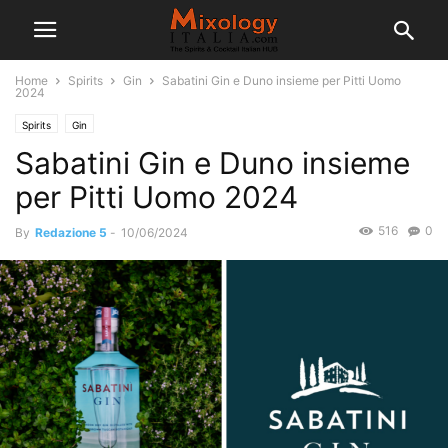
Home
Spirits
Gin
Sabatini Gin e Duno insieme per Pitti Uomo
2024
Spirits
Gin
Sabatini Gin e Duno insieme
per Pitti Uomo 2024
516
0
By
Redazione 5
-
10/06/2024