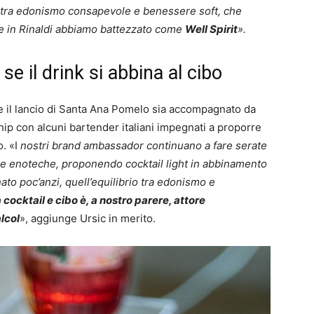
io tra edonismo consapevole e benessere soft, che
e in Rinaldi abbiamo battezzato come
Well Spirit
».
se il drink si abbina al cibo
he il lancio di Santa Ana Pomelo sia accompagnato da
hip con alcuni bartender italiani impegnati a proporre
. «I
nostri brand ambassador continuano a fare serate
lle enoteche, proponendo cocktail light in abbinamento
ato poc’anzi, quell’equilibrio tra edonismo e
ra cocktail e cibo è, a nostro parere, attore
lcol
», aggiunge Ursic in merito.