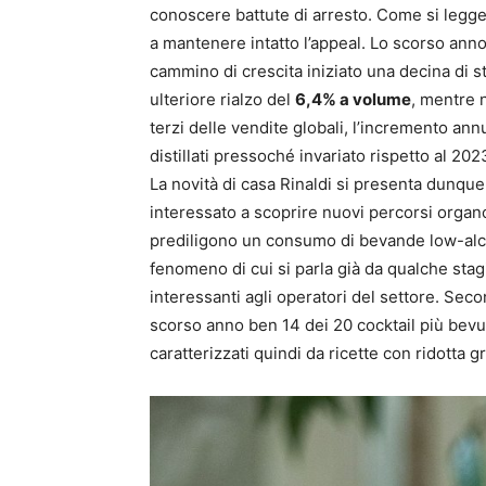
conoscere battute di arresto. Come si legge 
a mantenere intatto l’appeal. Lo scorso anno,
cammino di crescita iniziato una decina di s
ulteriore rialzo del
6,4% a volume
, mentre n
terzi delle vendite globali, l’incremento ann
distillati pressoché invariato rispetto al 202
La novità di casa Rinaldi si presenta dunque 
interessato a scoprire nuovi percorsi organo
prediligono un consumo di bevande low-alco
fenomeno di cui si parla già da qualche stag
interessanti agli operatori del settore. Sec
scorso anno ben 14 dei 20 cocktail più bevut
caratterizzati quindi da ricette con ridotta g