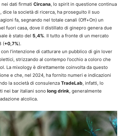
nei dati firmati
Circana
, lo spirit in questione continua
 dice la società di ricerca, ha proseguito il suo
tagioni fa, segnando nel totale canali (Off+On) un
el fuori casa, dove il distillato di ginepro genera due
uale è stato del
5,4%
. Il tutto a fronte di un mercato
3 (
+0,7%
).
con l’intenzione di catturare un pubblico di gin lover
lettici, strizzando al contempo l’occhio a coloro che
l. La mixology è direttamente coinvolta da questo
ione e che, nel 2024, ha fornito numeri e indicazioni
ondo la società di consulenza
TradeLab
, infatti, lo
i nei bar italiani sono
long drink
, generalmente
radazione alcolica.