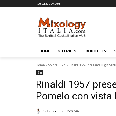
Registrati / Accedi
HOME
NOTIZIE
PRODOTTI
S
Home
Spirits
Gin
Rinaldi 1957 presenta il gin San
Gin
Rinaldi 1957 prese
Pomelo con vista 
By
Redazione
25/06/2025