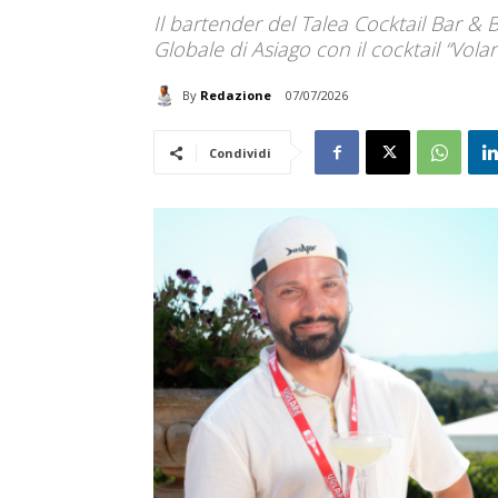
Il bartender del Talea Cocktail Bar & B
Globale di Asiago con il cocktail “Volare
By
Redazione
07/07/2026
Condividi