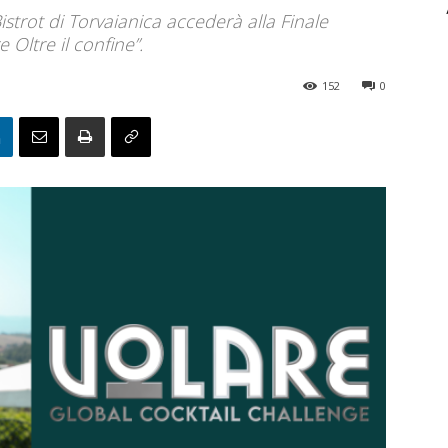
istrot di Torvaianica accederà alla Finale
 Oltre il confine”.
152
0