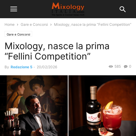
Home
Gare e Concorsi
Mixology, nasce la prima “Fellini Competition”
Gare e Concorsi
Mixology, nasce la prima
“Fellini Competition”
585
0
By
Redazione 5
-
20/02/2026