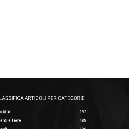
LASSIFICA ARTICOLI PER CATEGORIE
cktail
192
enti e Fiere
188
cali
109