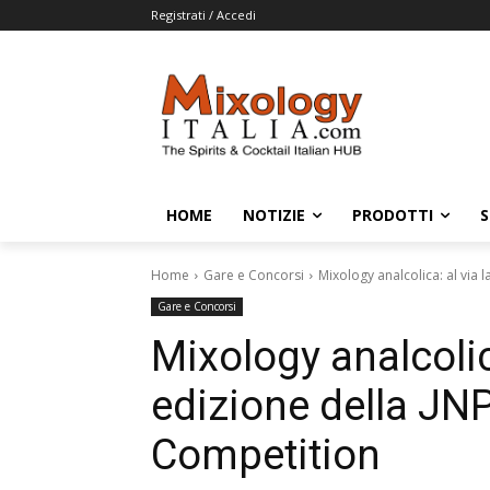
Registrati / Accedi
HOME
NOTIZIE
PRODOTTI
S
Home
Gare e Concorsi
Mixology analcolica: al via
Gare e Concorsi
Mixology analcolic
edizione della JN
Competition