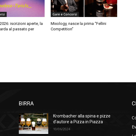
rsi
Gare e Concorsi
26: iscrizioni aperte, la
Mixology, nasce la prima “Fellini
arda al passato per
Competition”
BIRRA
C
Krombacher alla spina e pizze
Co
d’autore a Pizza in Piazza
Ev
10/06/2024
Lo