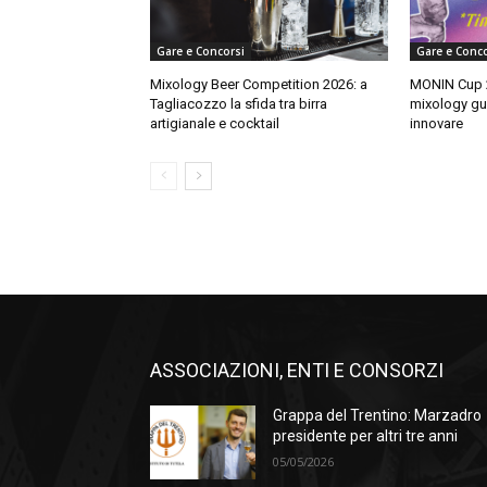
Gare e Concorsi
Gare e Conco
Mixology Beer Competition 2026: a
MONIN Cup 20
Tagliacozzo la sfida tra birra
mixology gu
artigianale e cocktail
innovare
ASSOCIAZIONI, ENTI E CONSORZI
Grappa del Trentino: Marzadro
presidente per altri tre anni
05/05/2026