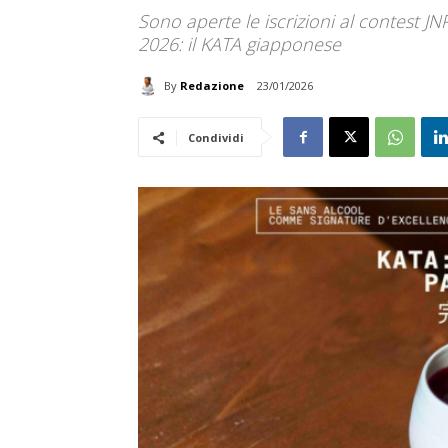
Sono aperte le iscrizioni al contest J
2026: il KATA giapponese
By
Redazione
23/01/2026
Condividi