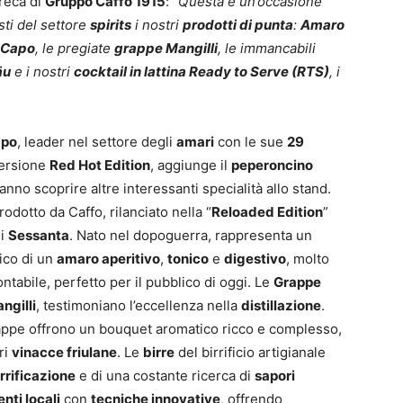
oreca di
Gruppo Caffo 1915
: “
Questa è un’occasione
sti del settore
spirits
i nostri
prodotti di punta
:
Amaro
 Capo
, le pregiate
grappe Mangilli
, le immancabili
äu
e i nostri
cocktail in lattina Ready to Serve (RTS)
, i
apo
, leader nel settore degli
amari
con le sue
29
versione
Red Hot Edition
, aggiunge il
peperoncino
ranno scoprire altre interessanti specialità allo stand.
rodotto da Caffo, rilanciato nella “
Reloaded Edition
”
ni
Sessanta
. Nato nel dopoguerra, rappresenta un
ico di un
amaro aperitivo
,
tonico
e
digestivo
, molto
ontabile, perfetto per il pubblico di oggi. Le
Grappe
angilli
, testimoniano l’eccellenza nella
distillazione
.
rappe offrono un bouquet aromatico ricco e complesso,
ri
vinacce friulane
. Le
birre
del birrificio artigianale
rrificazione
e di una costante ricerca di
sapori
nti locali
con
tecniche innovative
, offrendo