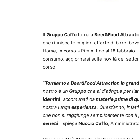
Il
Gruppo Caffo
torna a
Beer&Food Attracti
che riunisce le migliori offerte di birre, b
Home, in corso a Rimini fino al 18 febbraio. 
consumo, aggiornarsi sulle novità del settor
corso.
“
Torniamo a Beer&Food Attraction
in grand
nostro è un
Gruppo
che si distingue per l’
a
identità
, accomunati da
materie prime di qu
nostra lunga
esperienza
. Quest’anno, infat
che non si raggiunge semplicemente con il
serietà
”, spiega
Nuccio Caffo
, Amministrat