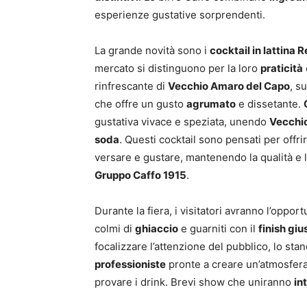
esperienze gustative sorprendenti.
La grande novità sono i
cocktail in lattina 
mercato si distinguono per la loro
praticità
rinfrescante di
Vecchio Amaro del Capo
, s
che offre un gusto
agrumato
e dissetante.
gustativa vivace e speziata, unendo
Vecchio
soda
. Questi cocktail sono pensati per offr
versare e gustare, mantenendo la qualità e l’
Gruppo Caffo 1915
.
Durante la fiera, i visitatori avranno l’opport
colmi di
ghiaccio
e guarniti con il
finish giu
focalizzare l’attenzione del pubblico, lo st
professioniste
pronte a creare un’atmosfera
provare i drink. Brevi show che uniranno
in