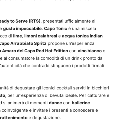
Ready to Serve (RTS)
, presentati ufficialmente al
e
gusto impeccabile
.
Capo Tonic
è una miscela
ucco di
lime
,
limoni calabresi
e
acqua tonica Indian
Capo Arrabbiato Spritz
propone un’esperienza
 Amaro del Capo Red Hot Edition
con
vino bianco
e
ire al consumatore la comodità di un drink pronto da
autenticità che contraddistinguono i prodotti firmati
unità di degustare gli iconici cocktail serviti in bicchieri
sto
, per un’esperienza di bevuta ideale. Per catturare e
and si animerà di momenti
dance
con
ballerine
 coinvolgente e invitare i presenti a conoscere e
trattenimento
e degustazione.