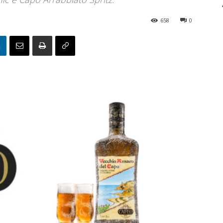
658
0