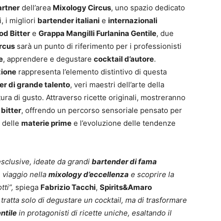
artner
dell’area
Mixology Circus
, uno spazio dedicato
i, i migliori
bartender italiani
e
internazionali
od Bitter
e
Grappa Mangilli Furlanina Gentile
, due
rcus
sarà un punto di riferimento per i professionisti
e
, apprendere e degustare
cocktail d’autore
.
zione
rappresenta l’elemento distintivo di questa
r di grande talento
, veri maestri dell’arte della
ura di gusto. Attraverso ricette originali, mostreranno
i
bitter
, offrendo un percorso sensoriale pensato per
à delle
materie prime
e l’evoluzione delle tendenze
sclusive, ideate da grandi
bartender di fama
n viaggio nella
mixology d’eccellenza
e scoprire la
tti”,
spiega
Fabrizio Tacchi
,
Spirits&Amaro
 tratta solo di degustare un cocktail, ma di trasformare
ntile
in protagonisti di ricette uniche, esaltando il