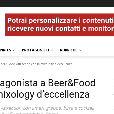
PIRITS
PROTAGONISTI
RUBRICHE
eer&Food Attraction con la mixology d'eccellenza
tagonista a Beer&Food
mixology d’eccellenza
ttraction con amari, grappe, birre e cocktail
ic e Capo Arrabbiato Spritz.