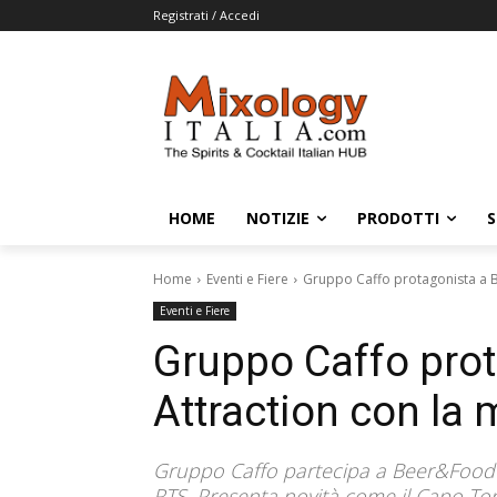
Registrati / Accedi
HOME
NOTIZIE
PRODOTTI
S
Home
Eventi e Fiere
Gruppo Caffo protagonista a B
Eventi e Fiere
Gruppo Caffo pro
Attraction con la 
Gruppo Caffo partecipa a Beer&Food A
RTS. Presenta novità come il Capo Ton