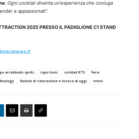
ne
. Ogni cocktail diventa un’esperienza che coniuga
rtender e appassionati
”.
TRACTION 2025 PRESSO IL PADIGLIONE C1 STAND
Horecanews.it
po arrabbiato spritz
capo tonic
cocktail RTS
fiera
Mixology
Notizie di ristorazione e horeca di oggi
rimini