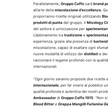
Parallelamente,
Gruppo Caffo
sarà
brand p
all’arte della
miscelazione d’eccellenza
. Qu
proporranno ricette originali utilizzando
Blo
prodotti di punta
del gruppo. Il
Mixology Ci
del settore e un’occasione per
sperimentar
L’abbinamento tra
tradizione
e
sperimenta
esperienza, grazie alla presenza di
bartende
miscelazione, capaci di esaltare ogni sfumat
nuove modalità di utilizzo dei
distillati
e de
raccontare il legame profondo con la qualit
internazionali.
“
Ogni giorno saranno proposte due ricette e
internazionale
, per far vivere al pubblico u
qualità profonda e autentica dei nostri prodo
Ambassador
di
Gruppo Caffo 1915
. “Non si
Blood Bitter
e
Grappa Mangilli Furlanina Ge