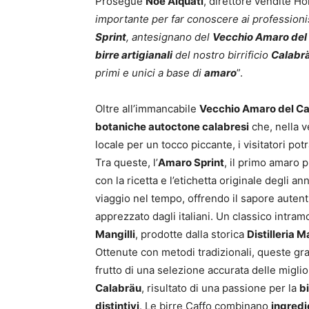
Prosegue
Noè Alquati
, direttore vendite H
importante per far conoscere ai professioni
Sprint
, antesignano del
Vecchio Amaro del
birre artigianali
del nostro birrificio
Calabr
primi e unici a base di
amaro
”.
Oltre all’immancabile
Vecchio Amaro del C
botaniche autoctone calabresi
che, nella 
locale per un tocco piccante, i visitatori pot
Tra queste, l’
Amaro Sprint
, il primo amaro p
con la ricetta e l’etichetta originale degli an
viaggio nel tempo, offrendo il sapore autent
apprezzato dagli italiani. Un classico intram
Mangilli
, prodotte dalla storica
Distilleria M
Ottenute con metodi tradizionali, queste g
frutto di una selezione accurata delle miglio
Calabräu
, risultato di una passione per la
bi
distintivi
. Le birre Caffo combinano
ingredie