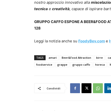
nostro approccio innovativo alla
miscelazio
tecnica
e
creatività
, capace di ispirare ba
GRUPPO CAFFO ESPONE A BEER&FOOD AT
128
Leggi la notizia anche su
FoodyBev.com
e
TAGS
amari
Beer&Food Attraction
birre
ca
foodservice
grappe
gruppo caffo
horeca
Condividi