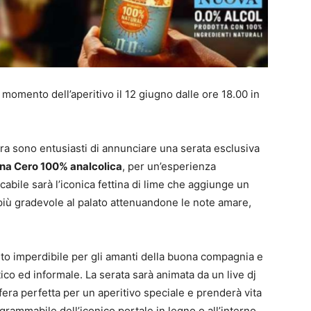
 momento dell’aperitivo il 12 giugno dalle ore 18.00 in
rera sono entusiasti di annunciare una serata esclusiva
na Cero 100% analcolica
, per un’esperienza
abile sarà l’iconica fettina di lime che aggiunge un
 più gradevole al palato attenuandone le note amare,
o imperdibile per gli amanti della buona compagnia e
ico ed informale. La serata sarà animata da un live dj
fera perfetta per un aperitivo speciale e prenderà vita
grammabile dell’iconico portale in legno o all’interno