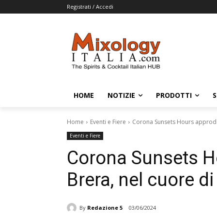
Registrati / Accedi
HOME
NOTIZIE
PRODOTTI
S
Home
Eventi e Fiere
Corona Sunsets Hours approda 
Eventi e Fiere
Corona Sunsets H
Brera, nel cuore d
By
Redazione 5
03/06/2024