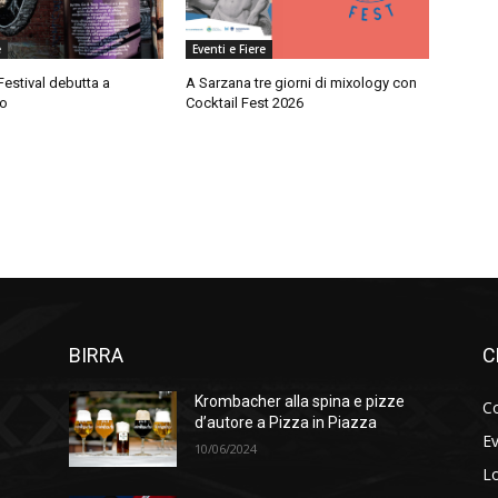
e
Eventi e Fiere
Festival debutta a
A Sarzana tre giorni di mixology con
no
Cocktail Fest 2026
BIRRA
C
Krombacher alla spina e pizze
Co
d’autore a Pizza in Piazza
Ev
10/06/2024
Lo