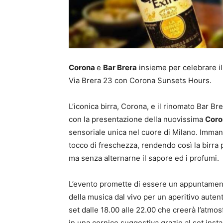
Corona
e
Bar Brera
insieme per celebrare il
Via Brera 23 con Corona Sunsets Hours.
L’iconica birra, Corona, e il rinomato Bar B
con la presentazione della nuovissima
Coro
sensoriale unica nel cuore di Milano. Immanc
tocco di freschezza, rendendo così la birra
ma senza alternarne il sapore ed i profumi.
L’evento promette di essere un appuntament
della musica dal vivo per un aperitivo autent
set dalle 18.00 alle 22.00 che creerà l’atmos
in una cornice suggestiva grazie al set insta