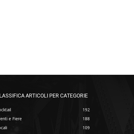
LASSIFICA ARTICOLI PER CATEGORIE
cktail
192
enti e Fiere
188
cali
109