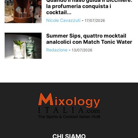
Quando il naso guida il bicchiere:
la profumeria conquista i
cocktail...
Nicole Cavazzuti
-
17/07/2026
Summer Sips, quattro mocktail
analcolici con Match Tonic Water
Redazione
-
13/07/2026
CHI SIAMO