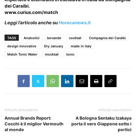
dei Caraibi.
www.curius.com/match
Leggi l’articolo anche su
Horecanews.it
TAGS
Analcolici
bevande
cocktail
Compagnia dei Caraibi
design innovativo
Dry January
made in italy
Match Tonic Water
mocktail
tonic
Articolo precedente
Articolo successivo
Annual Brands Report:
A Bologna Sentaku Izakaya
Cocchi è il miglior Vermouth
porta il vero Giappone sotto i
al mondo
portici