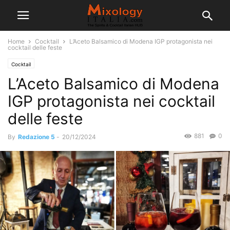
Home
Cocktail
L’Aceto Balsamico di Modena IGP protagonista nei
cocktail delle feste
Cocktail
L’Aceto Balsamico di Modena
IGP protagonista nei cocktail
delle feste
881
0
By
Redazione 5
-
20/12/2024