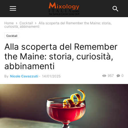
Home
Cocktail
Alla scoperta del Remember the Maine: storia,
curiosità, abbinamenti
Cocktail
Alla scoperta del Remember
the Maine: storia, curiosità,
abbinamenti
957
0
By
Nicole Cavazzuti
-
14/01/2025