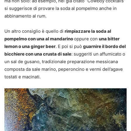
ma non solo: ad esempio, nel già citato “Cowboy cocktails”
si suggerisce di provare la soda al pompelmo anche in
abbinamento al rum.
Un altro consiglio è quello di
rimpiazzare la soda al
pompelmo con una al mandarino
oppure con
una bitter
lemon o una ginger beer
. E poi si può
guarnire il bordo del
bicchiere con una crusta di sale
: suggeriti un affumicato o
un sal de gusano, tradizionale preparazione messicana
composta da sale marino, peperoncino e vermi dell’agave
tostati e macinati.