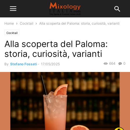
Home
Cocktail
Alla scoperta del Paloma: storia, curiosità, varianti
Cocktail
Alla scoperta del Paloma:
storia, curiosità, varianti
664
0
By
Stefano Fossati
-
17/05/2025